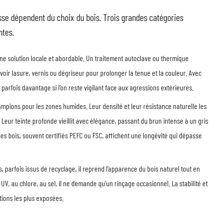
asse dépendent du choix du bois. Trois grandes catégories
ntes.
une solution locale et abordable. Un traitement autoclave ou thermique
révoir lasure, vernis ou dégriseur pour prolonger la tenue et la couleur. Avec
 parfois davantage si l’on reste vigilant face aux agressions extérieures.
ampions pour les zones humides. Leur densité et leur résistance naturelle les
 Leur teinte profonde vieillit avec élégance, passant du brun intense à un gris
. Ces bois, souvent certifiés PEFC ou FSC, affichent une longévité qui dépasse
, parfois issus de recyclage, il reprend l’apparence du bois naturel tout en
 UV, au chlore, au sel, il ne demande qu’un rinçage occasionnel. La stabilité et
tions les plus exposées.