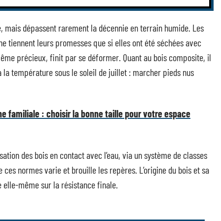
ré, mais dépassent rarement la décennie en terrain humide. Les
ne tiennent leurs promesses que si elles ont été séchées avec
même précieux, finit par se déformer. Quant au bois composite, il
à la température sous le soleil de juillet : marcher pieds nus
e familiale : choisir la bonne taille pour votre espace
isation des bois en contact avec l’eau, via un système de classes
de ces normes varie et brouille les repères. L’origine du bois et sa
e elle-même sur la résistance finale.