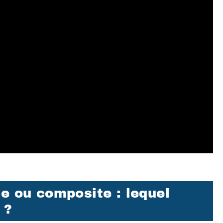
e ou composite : lequel
 ?