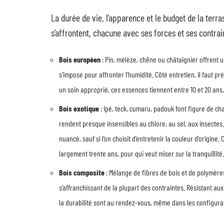
La durée de vie, l’apparence et le budget de la terr
s’affrontent, chacune avec ses forces et ses contrai
Bois européen
: Pin, mélèze, chêne ou châtaignier offrent 
s’impose pour affronter l’humidité. Côté entretien, il faut p
un soin approprié, ces essences tiennent entre 10 et 20 ans,
Bois exotique
: Ipé, teck, cumaru, padouk font figure de ch
rendent presque insensibles au chlore, au sel, aux insectes.
nuancé, sauf si l’on choisit d’entretenir la couleur d’origine
largement trente ans, pour qui veut miser sur la tranquillité.
Bois composite
: Mélange de fibres de bois et de polymères
s’affranchissant de la plupart des contraintes. Résistant aux
la durabilité sont au rendez-vous, même dans les configura