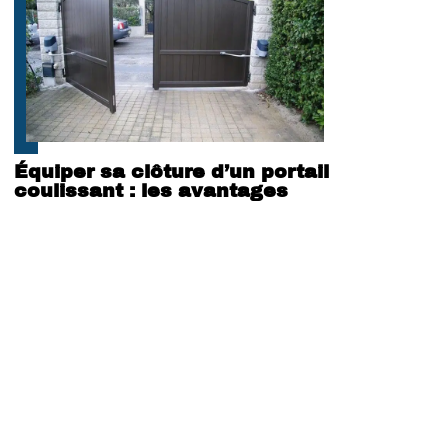
Équiper sa clôture d’un portail
coulissant : les avantages