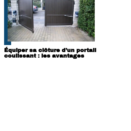
Équiper sa clôture d’un portail
coulissant : les avantages