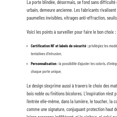
La porte blindée, désormais, se fond sans difficulté 
urbain, demeure ancienne. Les fabricants rivalisent 
paumelles invisibles, vitrages anti-effraction, seuils
Voici les points à surveiller pour faire le bon choix :
Certification NF et labels de sécurité
: privilégiez les mod
tentatives d’intrusion.
Personnalisation
: la possibilité d’ajuster les coloris, d’i
chaque porte unique.
Le design s’exprime aussi à travers le choix des mat
bois noble ou finitions bicolores. L’inspiration n’est 
l’entrée elle-même, dans la lumière, le toucher, la co
comme une signature, conjuguant protection haut de
laisse personne indifférent, ni le visiteur, ni celui q