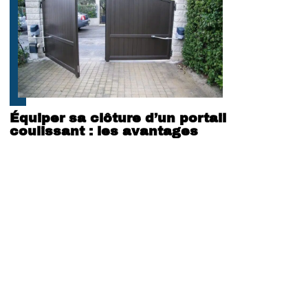
Équiper sa clôture d’un portail
coulissant : les avantages