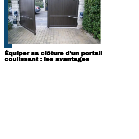
Équiper sa clôture d’un portail
coulissant : les avantages