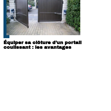
Équiper sa clôture d’un portail
coulissant : les avantages