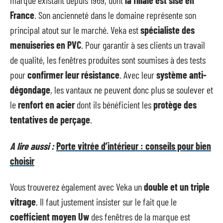
marque existant depuis 1969, dont
la filiale est sise en
France
. Son ancienneté dans le domaine représente son
principal atout sur le marché. Veka est
spécialiste des
menuiseries en PVC
. Pour garantir à ses clients un travail
de qualité, les fenêtres produites sont soumises à des tests
pour
confirmer leur résistance
. Avec leur
système anti-
dégondage
, les vantaux ne peuvent donc plus se soulever et
le
renfort en acier
dont ils bénéficient les
protège des
tentatives de perçage
.
A lire aussi :
Porte vitrée d’intérieur : conseils pour bien
choisir
Vous trouverez également avec Veka un
double et un triple
vitrage
. Il faut justement insister sur le fait que le
coefficient moyen Uw
des fenêtres de la marque est