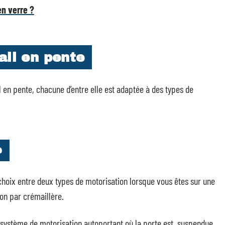
en verre ?
ail en pente
l en pente, chacune d’entre elle est adaptée à des types de
e
 choix entre deux types de motorisation lorsque vous êtes sur une
ion par crémaillère.
 système de motorisation autoportant où la porte est suspendue,