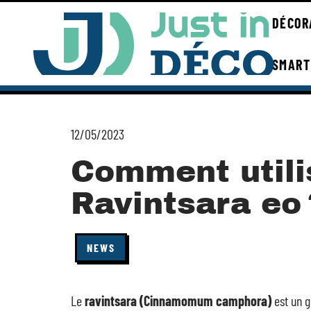
DÉCOR
SMART
12/05/2023
Comment utili
Ravintsara eo 
NEWS
Le
ravintsara (Cinnamomum camphora)
est un g