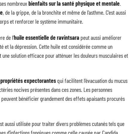
 ses nombreux
bienfaits sur la santé physique et mentale
.
me
, de la grippe, de la bronchite et même de l’asthme. C’est aussi
corps et renforcer le système immunitaire.
re de l’
huile essentielle de ravintsara
peut aussi améliorer
iété et la dépression. Cette huile est considérée comme un
it une solution efficace pour atténuer les douleurs musculaires et
s
propriétés expectorantes
qui facilitent l’évacuation du mucus
bactéries nocives présentes dans ces zones. Les personnes
es peuvent bénéficier grandement des effets apaisants procurés
st aussi utilisée pour traiter divers problèmes cutanés tels que
types d’infections fongiques comme celle causée par Candida