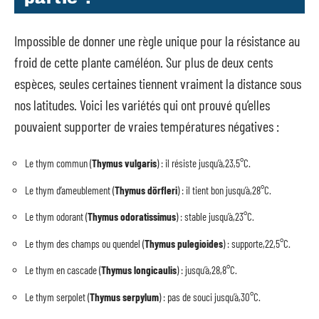
Impossible de donner une règle unique pour la résistance au
froid de cette plante caméléon. Sur plus de deux cents
espèces, seules certaines tiennent vraiment la distance sous
nos latitudes. Voici les variétés qui ont prouvé qu’elles
pouvaient supporter de vraies températures négatives :
Le thym commun (
Thymus vulgaris
) : il résiste jusqu’à,23,5°C.
Le thym d’ameublement (
Thymus dörfleri
) : il tient bon jusqu’à,28°C.
Le thym odorant (
Thymus odoratissimus
) : stable jusqu’à,23°C.
Le thym des champs ou quendel (
Thymus pulegioides
) : supporte,22,5°C.
Le thym en cascade (
Thymus longicaulis
) : jusqu’à,28,8°C.
Le thym serpolet (
Thymus serpylum
) : pas de souci jusqu’à,30°C.